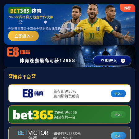
伟德国际(bevictor·1946)源自英国|官方网站
公司概况
团队队伍
党建工作
本科
位置：
首页
公司产品
20
研究方向
招生政策
培养方案