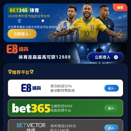
伟德国际(bevictor·1946)源自英
国|官方网站
公司概况
团队队伍
党建工作
本科
位置：
首页
员工工作