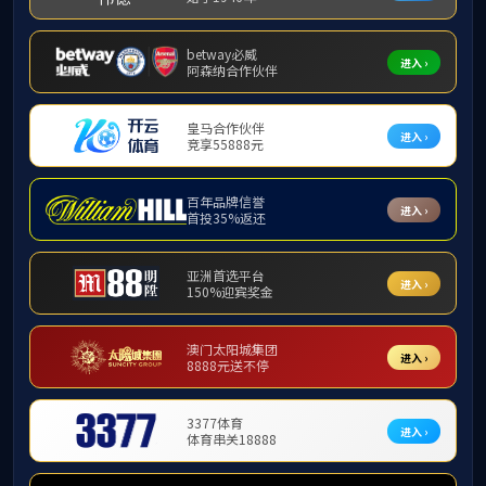
工程教
特色班
精品课程
材料类
实践教学
创新发展
工程认证
关于认证
认证标准
制度文件
虚拟教研室
办事指南