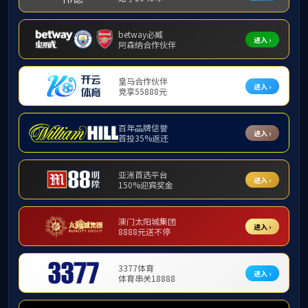
赴山东
特色班
潍坊行
精品课程
活
实践教学
光现代
创新发展
全面介
录取情
工程认证
针
虚拟教研室
解答，
办事指南
本
渠道，
作奠定